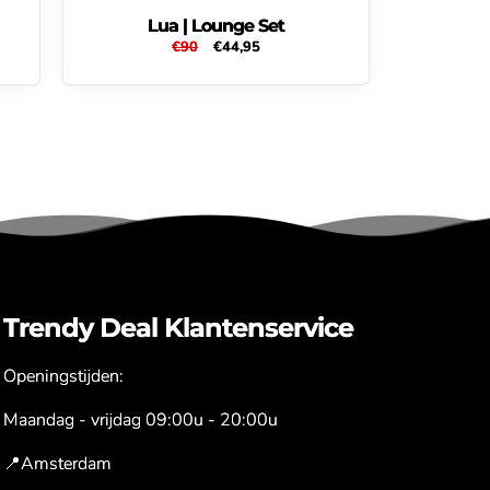
Lua | Lounge Set
Normale
€90
Aanbiedingsprijs
€44,95
prijs
Trendy Deal Klantenservice
Openingstijden:
Maandag - vrijdag 09:00u - 20:00u
📍Amsterdam