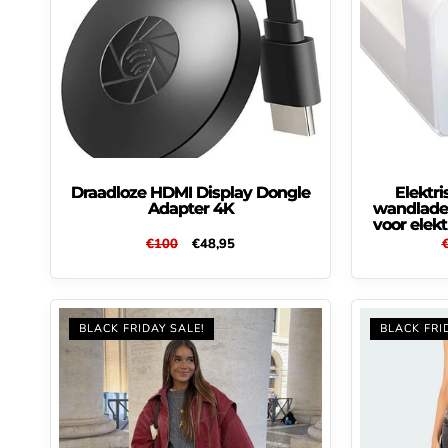
i
e
:
Draadloze HDMI Display Dongle
Elektr
Adapter 4K
wandlader
voor elek
Normale
€100
Aanbiedingsprijs
€48,95
prijs
p
BLACK FRIDAY SALE!
BLACK FRI