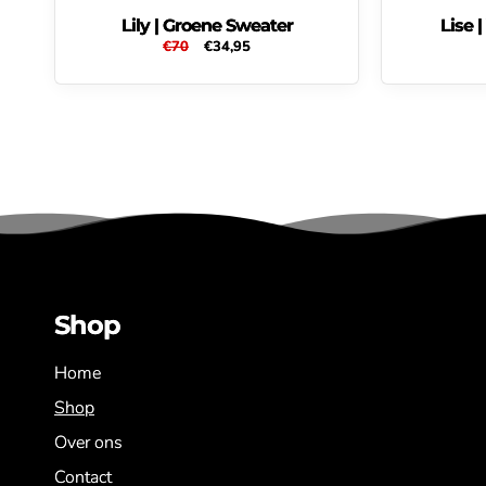
Lily | Groene Sweater
Lise 
Normale
€70
Aanbiedingsprijs
€34,95
prijs
Shop
Home
Shop
Over ons
Contact