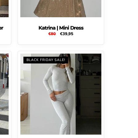
er
Katrina | Mini Dress
s
Normale
€80
Aanbiedingsprijs
€39,95
prijs
BLACK FRIDAY SALE!