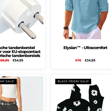
ische tandenborstel
Elysian™ - Ultracomfort
 voor EU-stopcontact
trische tandenborstels
Normale
€99,95
Aanbiedingsprijs
€54,95
Normale
€70
Aanbiedingsprijs
€34,95
rijs
prijs
DAY SALE!
BLACK FRIDAY SALE!