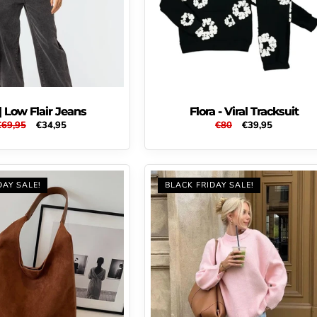
 | Low Flair Jeans
Flora - Viral Tracksuit
Normale
€69,95
Aanbiedingsprijs
€34,95
Normale
€80
Aanbiedingsprijs
€39,95
rijs
prijs
DAY SALE!
BLACK FRIDAY SALE!