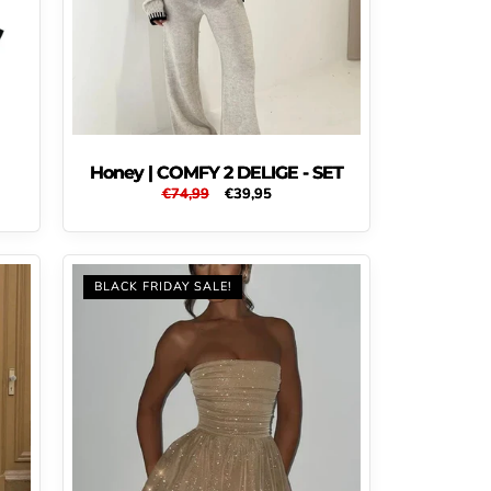
Honey | COMFY 2 DELIGE - SET
Normale
€74,99
Aanbiedingsprijs
€39,95
prijs
BLACK FRIDAY SALE!