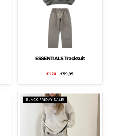
ESSENTIALS Tracksuit
Normale
€120
Aanbiedingsprijs
€59,95
prijs
BLACK FRIDAY SALE!