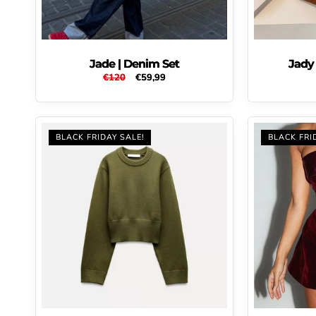
Jade | Denim Set
Jady
Normale
€120
Aanbiedingsprijs
€59,99
prijs
BLACK FRIDAY SALE!
BLACK FRI