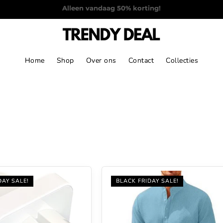
Vandaag besteld, morgen verzonden!
Home
Shop
Over ons
Contact
Collecties
DAY SALE!
BLACK FRIDAY SALE!