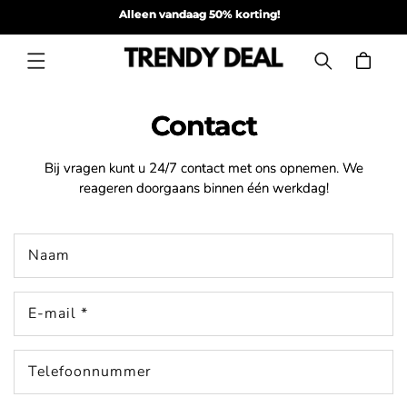
Meteen
Vandaag besteld, morgen verzonden!
Best
naar de
content
Winkelwagen
Contact
Bij vragen kunt u 24/7 contact met ons opnemen. We
reageren doorgaans binnen één werkdag!
C
Naam
o
n
t
a
E‑mail
*
c
t
f
Telefoonnummer
o
r