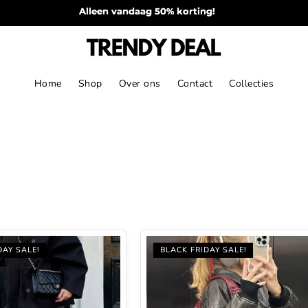
Vandaag besteld, morgen verzonden!
Home
Shop
Over ons
Contact
Collecties
DAY SALE!
BLACK FRIDAY SALE!