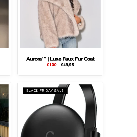
Aurora™ | Luxe Faux Fur Coat
Normale
€100
Aanbiedingsprijs
€49,95
prijs
BLACK FRIDAY SALE!