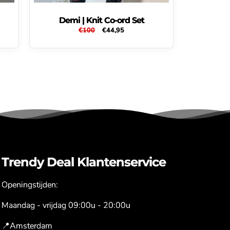
Demi | Knit Co-ord Set
s
Normale
€100
Aanbiedingsprijs
€44,95
prijs
Trendy Deal Klantenservice
Openingstijden:
Maandag - vrijdag 09:00u - 20:00u
📍Amsterdam