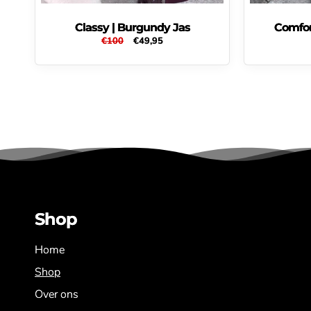
Classy | Burgundy Jas
Comfor
Normale
€100
Aanbiedingsprijs
€49,95
prijs
Shop
Home
Shop
Over ons