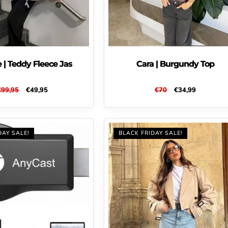
 | Teddy Fleece Jas
Cara | Burgundy Top
Normale
€99,95
Aanbiedingsprijs
€49,95
Normale
€70
Aanbiedingsprijs
€34,99
rijs
prijs
DAY SALE!
BLACK FRIDAY SALE!