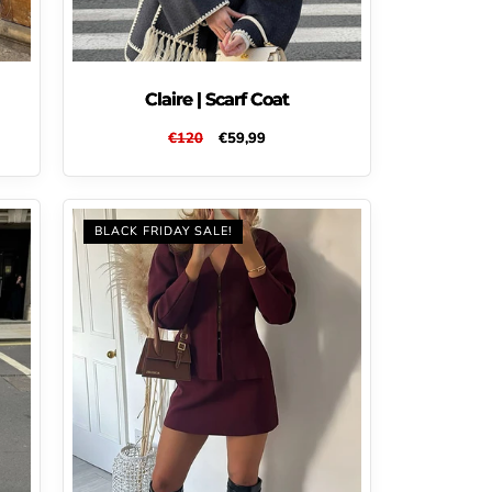
Claire | Scarf Coat
Normale
€120
Aanbiedingsprijs
€59,99
prijs
BLACK FRIDAY SALE!