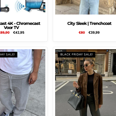
ast 4K - Chromecast
City Sleek | Trenchcoat
Voor TV
Normale
€85,90
Aanbiedingsprijs
€42,95
Normale
€80
Aanbiedingsprijs
€39,99
rijs
prijs
DAY SALE!
BLACK FRIDAY SALE!