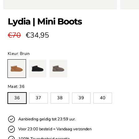
Lydia | Mini Boots
Normale
€70
Aanbiedingsprijs
€34,95
prijs
Kleur:
Bruin
Maat:
36
36
37
38
39
40
Aanbieding geldig tot 23:59 uur.
Voor 23:00 besteld = Vandaag verzonden