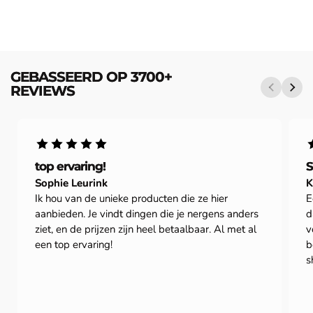
GEBASSEERD OP 3700+
REVIEWS
top ervaring!
S
Sophie Leurink
K
Ik hou van de unieke producten die ze hier
E
aanbieden. Je vindt dingen die je nergens anders
d
ziet, en de prijzen zijn heel betaalbaar. Al met al
v
een top ervaring!
b
s